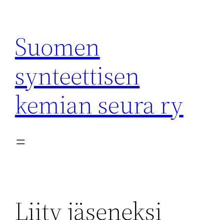
Siirry
sisältöön
Suomen
synteettisen
kemian seura ry
Liity jäseneksi